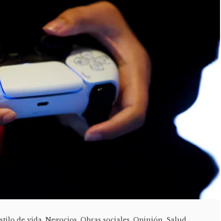
stilo de vida
,
Negocios
,
Obras sociales
,
Opinión
,
Salud