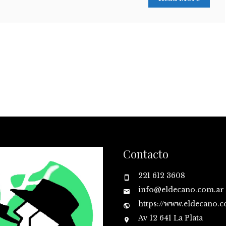
Contacto
221 612 3608
info@eldecano.com.ar
https://www.eldecano.
Av 12 641 La Plata