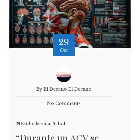
29
Oct
By El Decano El Decano
No Comments
Estilo de vida
,
Salud
“Durante un ACV se