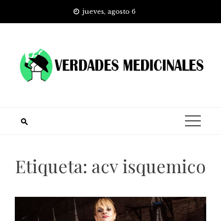
Skip
jueves, agosto 6
to
content
Etiqueta:
acv isquemico