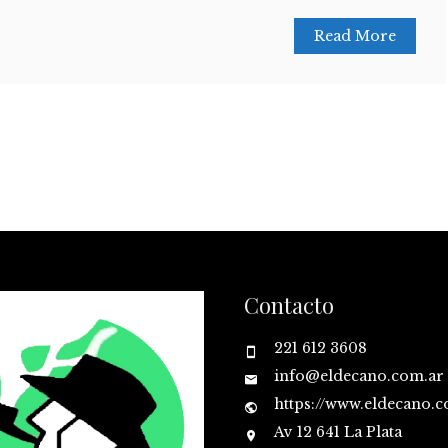
Read More
Contacto
221 612 3608
info@eldecano.com.ar
https://www.eldecano.
Av 12 641 La Plata