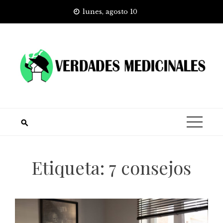
Skip
lunes, agosto 10
to
content
Etiqueta:
7 consejos