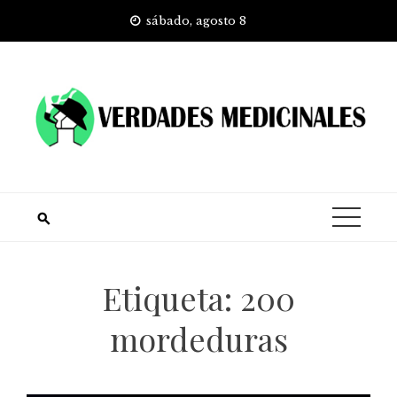
Skip
sábado, agosto 8
to
content
Etiqueta:
200
mordeduras