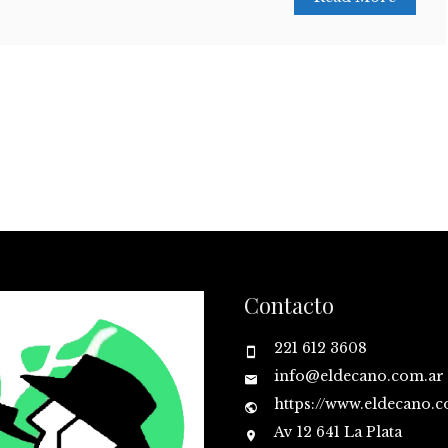
Contacto
221 612 3608
info@eldecano.com.ar
https://www.eldecano.
Av 12 641 La Plata