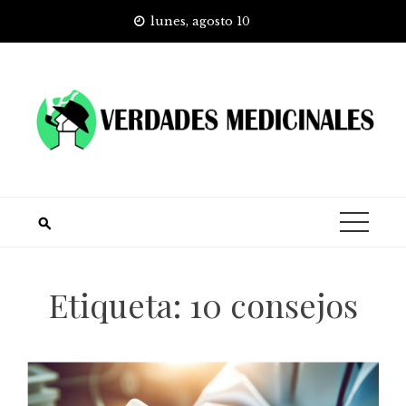
Skip
lunes, agosto 10
to
content
Etiqueta:
10 consejos