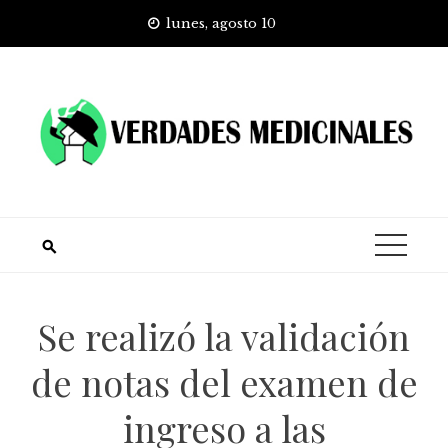
Skip
lunes, agosto 10
to
content
Se realizó la validación
de notas del examen de
ingreso a las