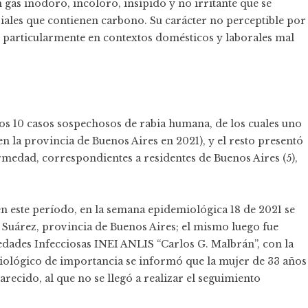
n gas inodoro, incoloro, insípido y no irritante que se
ales que contienen carbono. Su carácter no perceptible por
o, particularmente en contextos domésticos y laborales mal
dos 10 casos sospechosos de rabia humana, de los cuales uno
n la provincia de Buenos Aires en 2021), y el resto presentó
rmedad, correspondientes a residentes de Buenos Aires (5),
en este período, en la semana epidemiológica 18 de 2021 se
 Suárez, provincia de Buenos Aires; el mismo luego fue
dades Infecciosas INEI ANLIS “Carlos G. Malbrán”, con la
iológico de importancia se informó que la mujer de 33 años
recido, al que no se llegó a realizar el seguimiento