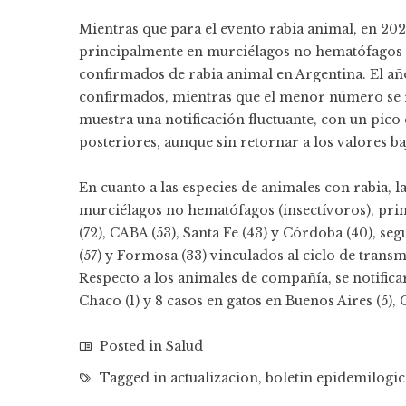
Mientras que para el evento rabia animal, en 202
principalmente en murciélagos no hematófagos y,
confirmados de rabia animal en Argentina. El a
confirmados, mientras que el menor número se r
muestra una notificación fluctuante, con un pico
posteriores, aunque sin retornar a los valores b
En cuanto a las especies de animales con rabia, 
murciélagos no hematófagos (insectívoros), prin
(72), CABA (53), Santa Fe (43) y Córdoba (40), se
(57) y Formosa (33) vinculados al ciclo de tra
Respecto a los animales de compañía, se notifica
Chaco (1) y 8 casos en gatos en Buenos Aires (5), C
Posted in
Salud
Tagged in
actualizacion
,
boletin epidemilogi