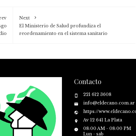
rev
Next
sgo
El Ministerio de Salud profundiza el
dio
reordenamiento en el sistema sanitario
Contacto
221 612 3608
info@eldecano.com.ar
https://www.eldecano.
Av 12 641 La Plata
08:00 AM - 08:00 PM
Lun - sab