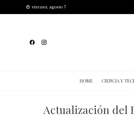
Skip
viernes, agosto 7
to
content
HOME
CIENCIA Y TE
Actualización del 